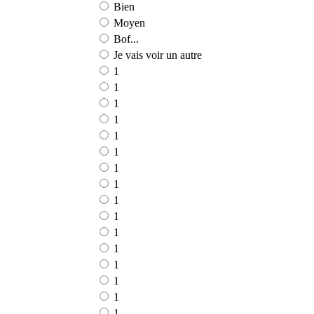
Bien
Moyen
Bof...
Je vais voir un autre
1
1
1
1
1
1
1
1
1
1
1
1
1
1
1
1