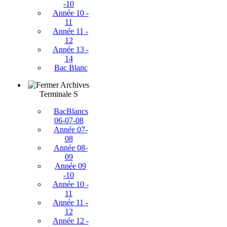
-10
Année 10 -
11
Année 11 -
12
Année 13 -
14
Bac Blanc
Archives
Terminale S
BacBlancs
06-07-08
Année 07-
08
Année 08-
09
Année 09
-10
Année 10 -
11
Année 11 -
12
Année 12 -