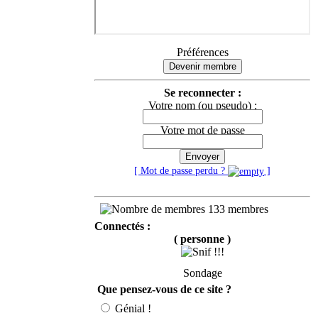
Préférences
Devenir membre
Se reconnecter :
Votre nom (ou pseudo) :
Votre mot de passe
Envoyer
[ Mot de passe perdu ?
]
133 membres
Connectés :
( personne )
Sondage
Que pensez-vous de ce site ?
Génial !