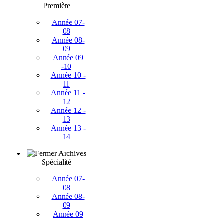
Première
Année 07-
08
Année 08-
09
Année 09
-10
Année 10 -
11
Année 11 -
12
Année 12 -
13
Année 13 -
14
Archives
Spécialité
Année 07-
08
Année 08-
09
Année 09