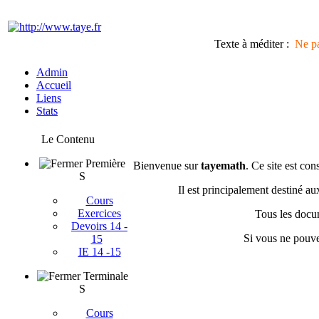
Texte à méditer :
Ne pa
Admin
Accueil
Liens
Stats
Le Contenu
Première
Bienvenue sur
tayemath
. Ce site est co
S
Il est principalement destiné a
Cours
Exercices
Tous les docum
Devoirs 14 -
Si vous ne pouve
15
IE 14 -15
Terminale
S
Cours