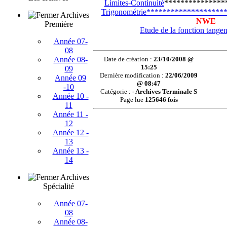
Limites-Continuité
***************
Trigonométrie********************
Archives
N
WE
Première
Etude de la fonction tange
Année 07-
08
Année 08-
Date de création :
23/10/2008 @
15:25
09
Dernière modification :
22/06/2009
Année 09
@ 08:47
-10
Catégorie :
- Archives Terminale S
Année 10 -
Page lue
125646 fois
11
Année 11 -
12
Année 12 -
13
Année 13 -
14
Archives
Spécialité
Année 07-
08
Année 08-