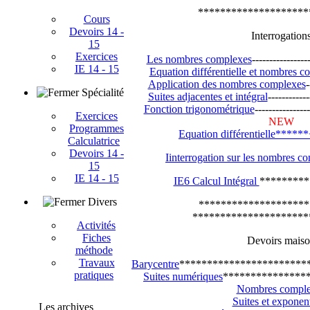
********************
Cours
Devoirs 14 -
Interrogation
15
Exercices
Les nombres complexes
----------------
IE 14 - 15
Equation différentielle et nombres c
Application des nombres complexes
-
Spécialité
Suites adjacentes et intégral
------------
Fonction trigonométrique
----------------
Exercices
NEW
Programmes
Equation différentielle*****
Calculatrice
Devoirs 14 -
Iinterrogation sur les nombres c
15
IE 14 - 15
IE6 Calcul Intégral
*********
Divers
********************
*********************
Activités
Fiches
Devoirs mais
méthode
Travaux
Barycentre
***********************
pratiques
Suites numériques
***************
Nombres comple
Suites et exponent
Les archives