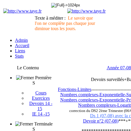
Texte à méditer :
Le savoir que
l'on ne complète pas chaque jour
diminue tous les jours.
Admin
Accueil
Liens
Stats
Le Contenu
Année 07-08
Première
Devoirs surveillés+B
S
Fonctions-Limites
---------------------------
Cours
Nombres complexes-Exponentielle-Su
Exercices
Nombres complexes-Exponentielle-Pri
Devoirs 14 -
Nombres complexes-Logarit
15
correction du DS2 2ème Trimestre (06/
IE 14 -15
Ds 1 (07-08) avec la c
Devoir n°2 (07-08)
***+*
Terminale
S
*********************