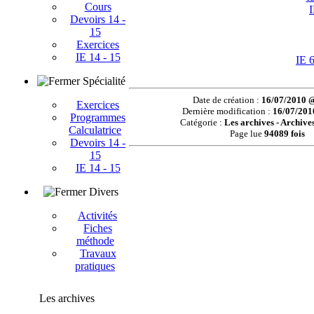
Cours
I
Devoirs 14 -
15
Exercices
IE 14 - 15
IE 
Spécialité
Date de création :
16/07/2010 
Exercices
Dernière modification :
16/07/201
Programmes
Catégorie :
Les archives - Archive
Calculatrice
Page lue
94089 fois
Devoirs 14 -
15
IE 14 - 15
Divers
Activités
Fiches
méthode
Travaux
pratiques
Les archives