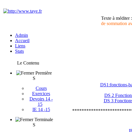
Texte à méditer
de sommation ava
Admin
Accueil
Liens
Stats
Le Contenu
Première
S
DS1:fonctions-ba
Cours
Exercices
DS 2 Fonctions
Devoirs 14 -
DS 3 Fonctions 
15
IE 14 -15
*************************
Terminale
S
I