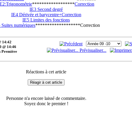
E2:Trigonométrie
******************
Correction
IE3 Second degré
IE4 Dérivée et barycentre+Correction
IE5 Limites des fonctions
6 Suites numériques
*******************Correction
@ 14:42
0 @ 14:46
Prévisualiser...
s Première
Réactions à cet article
Réagir à cet article
Personne n'a encore laissé de commentaire.
Soyez donc le premier !