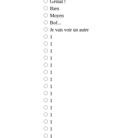
Génial !
Bien
Moyen
Bof...
Je vais voir un autre
1
1
1
1
1
1
1
1
1
1
1
1
1
1
1