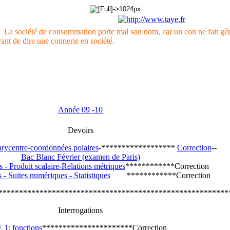
 :
La société de consommation porte mal son nom, car un con ne fait gé
nt de dire une connerie en société.
Année 09 -10
Devoirs
rycentre-coordonnées polaires
-******************
Correction
--
Bac Blanc Février (examen de Paris)
 - Produit scalaire-Relations métriques
************Correction
- Suites numériques - Statistiques
************Correction
********************************************************
Interrogations
E 1: fonctions
**********************Correction