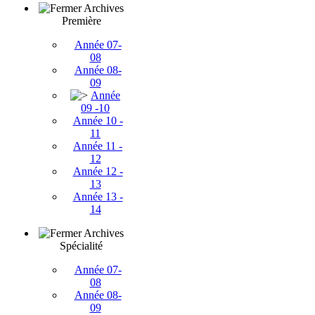
Archives
Première
Année 07-
08
Année 08-
09
Année
09 -10
Année 10 -
11
Année 11 -
12
Année 12 -
13
Année 13 -
14
Archives
Spécialité
Année 07-
08
Année 08-
09