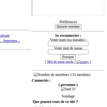
Préférences
Devenir membre
Se reconnecter :
Votre nom (ou pseudo) :
Imprimer...
Votre mot de passe
Envoyer
[ Mot de passe perdu ?
]
133 membres
Connectés :
( personne )
Sondage
Que pensez-vous de ce site ?