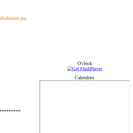
néralement pas
O'clock
Calendrier
*********