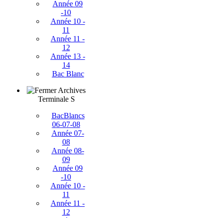
Année 09
-10
Année 10 -
11
Année 11 -
12
Année 13 -
14
Bac Blanc
Archives
Terminale S
BacBlancs
06-07-08
Année 07-
08
Année 08-
09
Année 09
-10
Année 10 -
11
Année 11 -
12