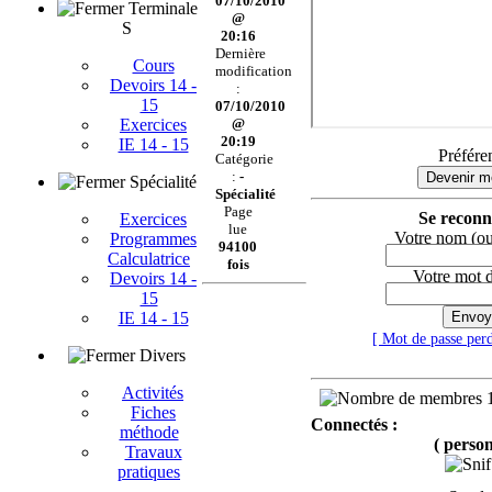
07/10/2010
Terminale
@
S
20:16
Dernière
Cours
modification
Devoirs 14 -
:
15
07/10/2010
Exercices
@
20:19
IE 14 - 15
Préfére
Catégorie
:
-
Devenir 
Spécialité
Spécialité
Page
Se reconn
Exercices
lue
Votre nom (ou
Programmes
94100
Calculatrice
fois
Votre mot 
Devoirs 14 -
15
IE 14 - 15
Envoy
[ Mot de passe per
Divers
Activités
1
Fiches
Connectés :
méthode
( perso
Travaux
pratiques