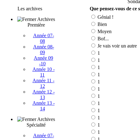
Sonda
Les archives
Que pensez-vous de ce s
Génial !
Archives
Bien
Première
Moyen
Année 07-
Bof...
08
Je vais voir un autre
Année 08-
09
1
Année 09
1
-10
1
Année 10 -
1
11
Année 11 -
1
12
1
Année 12 -
1
13
Année 13 -
1
14
1
1
Archives
Spécialité
1
1
Année 07-
1