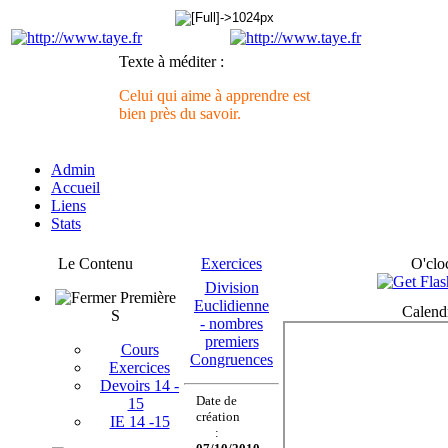
Texte à méditer :
Celui qui aime à apprendre est
bien près du savoir.
Admin
Accueil
Liens
Stats
Le Contenu
Exercices
O'clo
Division
Première
Euclidienne
Calend
S
- nombres
premiers
Cours
Congruences
Exercices
Devoirs 14 -
Date de
15
création
IE 14 -15
: