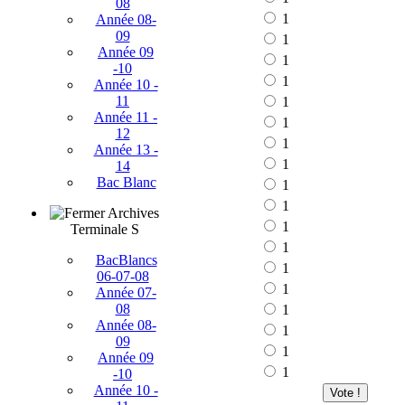
08
1
Année 08-
09
1
Année 09
1
-10
1
Année 10 -
11
1
Année 11 -
1
12
1
Année 13 -
1
14
Bac Blanc
1
1
Archives
1
Terminale S
1
BacBlancs
1
06-07-08
1
Année 07-
08
1
Année 08-
1
09
1
Année 09
1
-10
Année 10 -
Vote !