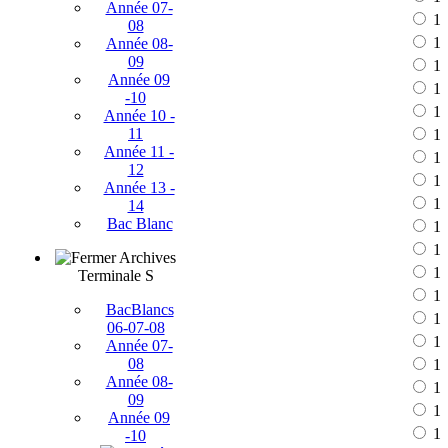
Année 07-
1
08
1
Année 08-
09
1
Année 09
1
-10
1
Année 10 -
11
1
Année 11 -
1
12
1
Année 13 -
1
14
Bac Blanc
1
1
Archives
1
Terminale S
1
BacBlancs
1
06-07-08
1
Année 07-
08
1
Année 08-
1
09
1
Année 09
1
-10