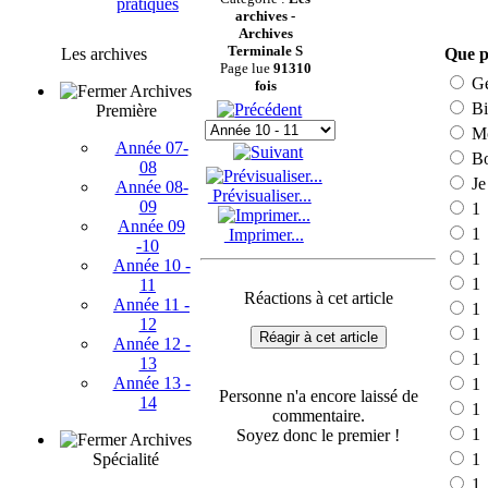
pratiques
archives -
Archives
Terminale S
Les archives
Que p
Page lue
91310
Gé
fois
Archives
Bi
Première
M
Année 07-
Bo
08
Je
Année 08-
Prévisualiser...
09
1
Année 09
1
Imprimer...
-10
1
Année 10 -
1
11
Réactions à cet article
Année 11 -
1
12
1
Réagir à cet article
Année 12 -
1
13
Année 13 -
1
Personne n'a encore laissé de
14
1
commentaire.
1
Soyez donc le premier !
Archives
Spécialité
1
1