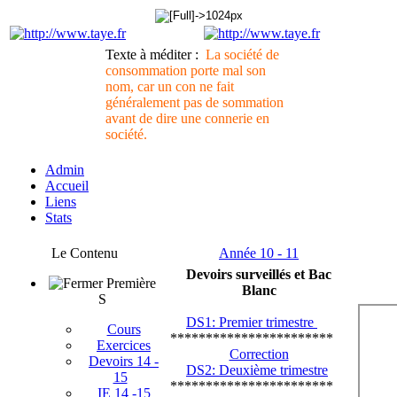
Texte à méditer :
La société de
consommation porte mal son
nom, car un con ne fait
généralement pas de sommation
avant de dire une connerie en
société.
Admin
Accueil
Liens
Stats
Le Contenu
Année 10 - 11
Devoirs surveillés et Bac
Première
Blanc
S
DS1: Premier trimestre
Cours
***********************
Exercices
Correction
Devoirs 14 -
DS2: Deuxième trimestre
15
***********************
IE 14 -15