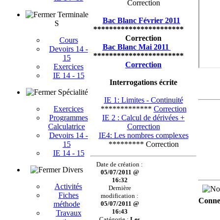
Correction
Terminale
Bac Blanc Février 2011
S
***********************
Correction
Cours
Bac Blanc Mai 2011
Devoirs 14 -
***********************
15
Correction
Exercices
IE 14 - 15
Interrogations écrite
Spécialité
IE 1: Limites - Continuité
Exercices
*************
Correction
Programmes
IE 2 : Calcul de dérivées +
Calculatrice
Correction
Devoirs 14 -
IE4: Les nombres complexes
15
********* Correction
IE 14 - 15
Date de création :
Divers
05/07/2011 @
16:32
Activités
Dernière
Fiches
modification :
Connec
méthode
05/07/2011 @
16:43
Travaux
Catégorie :
Les