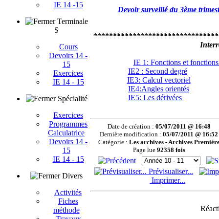
IE 14 -15
Devoir surveillé du 3ème trimes
Terminale
S
********************************
Interr
Cours
Devoirs 14 -
IE 1: Fonctions et fonctions
15
IE2 : Second degré
****
Exercices
IE3: Calcul vectoriel
****
IE 14 - 15
IE4:Angles orientés
****
IE5: Les dérivées
*****
Spécialité
Exercices
Programmes
Date de création :
05/07/2011 @ 16:48
Calculatrice
Dernière modification :
05/07/2011 @ 16:52
Devoirs 14 -
Catégorie :
Les archives - Archives Premièr
15
Page lue
92358 fois
IE 14 - 15
Prévisualiser...
Divers
Imprimer...
Activités
Fiches
Réacti
méthode
Travaux