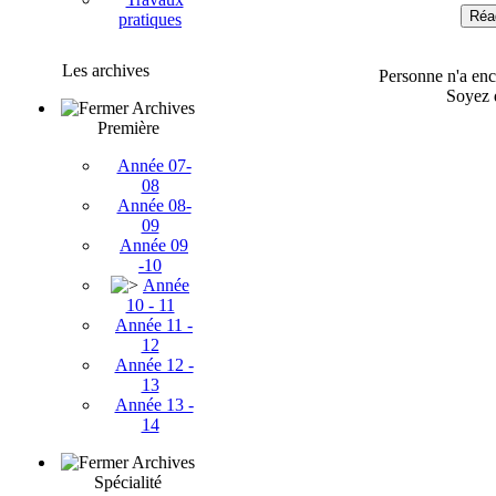
Réag
pratiques
Les archives
Personne n'a enc
Soyez 
Archives
Première
Année 07-
08
Année 08-
09
Année 09
-10
Année
10 - 11
Année 11 -
12
Année 12 -
13
Année 13 -
14
Archives
Spécialité