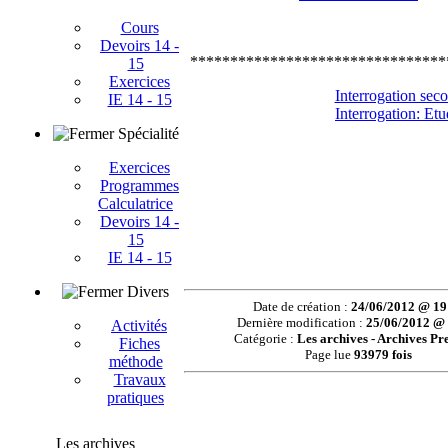
Cours
Devoirs 14 -
********************************
15
Exercices
Interrogation sec
IE 14 - 15
Interrogation: Etu
Spécialité
Exercices
Programmes
Calculatrice
Devoirs 14 -
15
IE 14 - 15
Divers
Date de création :
24/06/2012 @ 19
Dernière modification :
25/06/2012 @
Activités
Catégorie :
Les archives - Archives P
Fiches
Page lue
93979 fois
méthode
Travaux
pratiques
Les archives