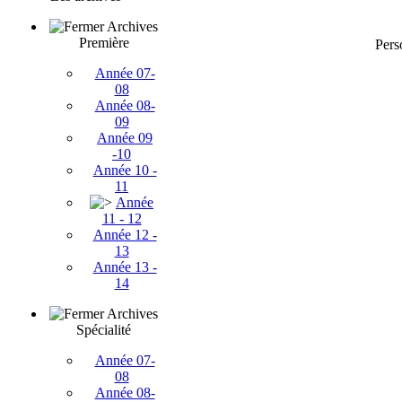
Archives
Première
Pers
Année 07-
08
Année 08-
09
Année 09
-10
Année 10 -
11
Année
11 - 12
Année 12 -
13
Année 13 -
14
Archives
Spécialité
Année 07-
08
Année 08-