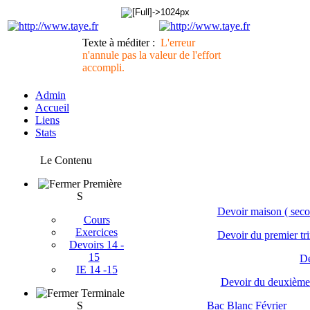
Texte à méditer :
L'erreur
n'annule pas la valeur de l'effort
accompli.
Admin
Accueil
Liens
Stats
Le Contenu
Première
S
Devoir maison ( seco
Cours
Exercices
Devoir du premier tr
Devoirs 14 -
15
De
IE 14 -15
Devoir du deuxième
Terminale
S
Bac Blanc Février
*