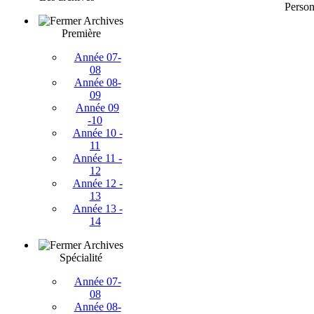
Person
Archives
Première
Année 07-
08
Année 08-
09
Année 09
-10
Année 10 -
11
Année 11 -
12
Année 12 -
13
Année 13 -
14
Archives
Spécialité
Année 07-
08
Année 08-