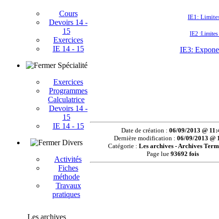
Cours
IE1: Limites
Devoirs 14 -
15
IE2 :Limites
Exercices
IE 14 - 15
IE3: Exponen
Spécialité
Exercices
Programmes
Calculatrice
Devoirs 14 -
15
IE 14 - 15
Date de création :
06/09/2013 @ 11:
Dernière modification :
06/09/2013 @ 
Divers
Catégorie :
Les archives - Archives Term
Page lue
93692 fois
Activités
Fiches
méthode
Travaux
pratiques
Les archives