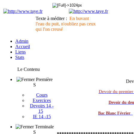
Texte à méditer :
En buvant
l'eau du puit, n'oubliez pas ceux
qui l'on creusé
Admin
Accueil
Liens
Stats
Le Contenu
Première
Devo
S
Devoir du premier 
Cours
Exercices
Devoir du deu
Devoirs 14 -
15
Bac Blanc Février
IE 14 -15
Terminale
S
********************************