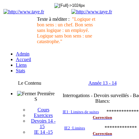
Texte à méditer :
"Logique et
bon sens : un chef. Bon sens
sans logique : un employé.
Logique sans bon sens : une
catastrophe."
Admin
Accueil
Liens
Stats
Le Contenu
Année 13 - 14
Première
Interrogations - Devoirs surveillés - Ba
S
Blancs:
Cours
************
IE1: Limites de suites
Exercices
Correction
Devoirs 14 -
15
************
IE2 :Limites
IE 14 -15
Correction