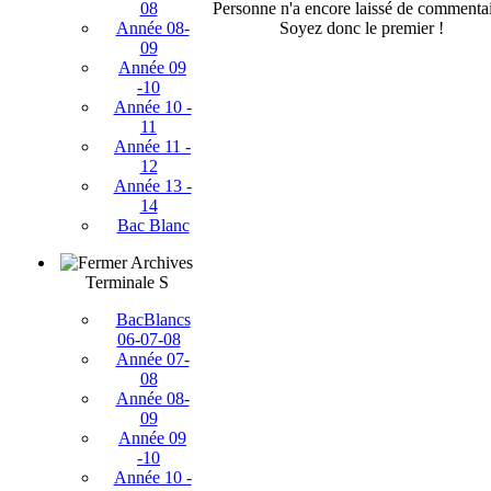
Personne n'a encore laissé de commentai
08
Soyez donc le premier !
Année 08-
09
Année 09
-10
Année 10 -
11
Année 11 -
12
Année 13 -
14
Bac Blanc
Archives
Terminale S
BacBlancs
06-07-08
Année 07-
08
Année 08-
09
Année 09
-10
Année 10 -