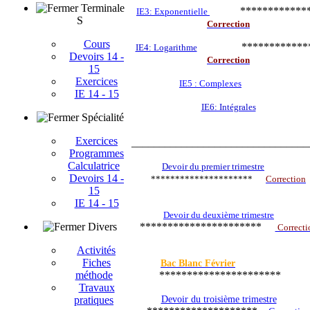
Terminale
***********
IE3: Exponentielle
S
Correction
Cours
************
IE4: Logarithme
Devoirs 14 -
Correction
15
Exercices
IE5 : Complexes
IE 14 - 15
IE6: Intégrales
Spécialité
Exercices
________________________________
Programmes
Calculatrice
Devoir du premier trimestre
Devoirs 14 -
*********************
Correction
15
IE 14 - 15
Devoir du deuxième trimestre
Divers
**********************
Correcti
Activités
Fiches
Bac Blanc Février
méthode
**********************
Travaux
pratiques
Devoir du troisième trimestre