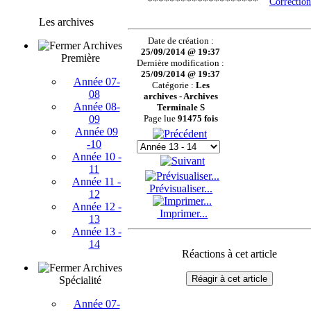
********************
Correction
Les archives
Date de création :
Archives
25/09/2014 @ 19:37
Première
Dernière modification :
25/09/2014 @ 19:37
Année 07-
Catégorie :
Les
08
archives - Archives
Année 08-
Terminale S
09
Page lue
91475 fois
Année 09
-10
Année 10 -
11
Année 11 -
Prévisualiser...
12
Année 12 -
Imprimer...
13
Année 13 -
14
Réactions à cet article
Archives
Réagir à cet article
Spécialité
Année 07-