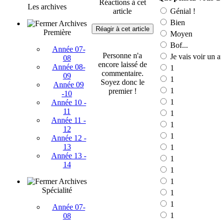
Réactions à cet
Les archives
article
Génial !
Bien
Archives
Réagir à cet article
Première
Moyen
Bof...
Année 07-
Personne n'a
Je vais voir un a
08
encore laissé de
Année 08-
1
commentaire.
09
1
Soyez donc le
Année 09
1
premier !
-10
1
Année 10 -
11
1
Année 11 -
1
12
1
Année 12 -
13
1
Année 13 -
1
14
1
Archives
1
Spécialité
1
1
Année 07-
1
08