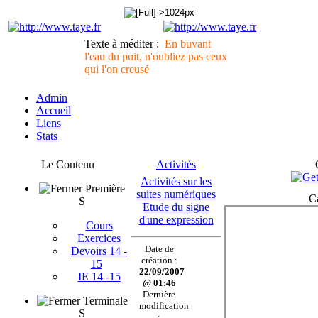
Texte à méditer :
En buvant
l'eau du puit, n'oubliez pas ceux
qui l'on creusé
Admin
Accueil
Liens
Stats
Le Contenu
Activités
Activités sur les
Première
suites numériques
C
S
Etude du signe
d'une expression
Cours
Exercices
Date de
Devoirs 14 -
création :
15
22/09/2007
IE 14 -15
@ 01:46
Dernière
Terminale
modification
S
: