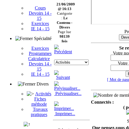
21/06/2009
Cours
@ 16:13
Devoirs 14 -
Catégorie
15
:
Le
Contenu -
Exercices
Divers
IE 14 - 15
Pr
Page lue
98139
Deve
Spécialité
fois
Se re
Exercices
Votre no
Programmes
Calculatrice
Votre
Devoirs 14 -
15
IE 14 - 15
[ Mot de pas
Divers
Prévisualiser...
Activités
Fiches
Connectés :
méthode
( p
Travaux
Imprimer...
pratiques
Que pensez-vous de