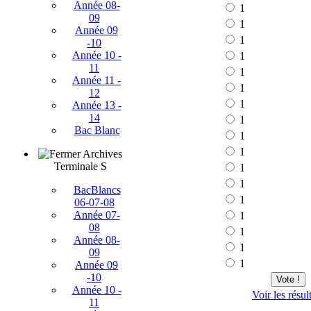
Année 08-
1
09
1
Année 09
1
-10
Année 10 -
1
11
1
Année 11 -
1
12
1
Année 13 -
14
1
Bac Blanc
1
1
Archives
Terminale S
1
1
BacBlancs
1
06-07-08
Année 07-
1
08
1
Année 08-
1
09
1
Année 09
-10
Vote !
Année 10 -
Voir les résul
11